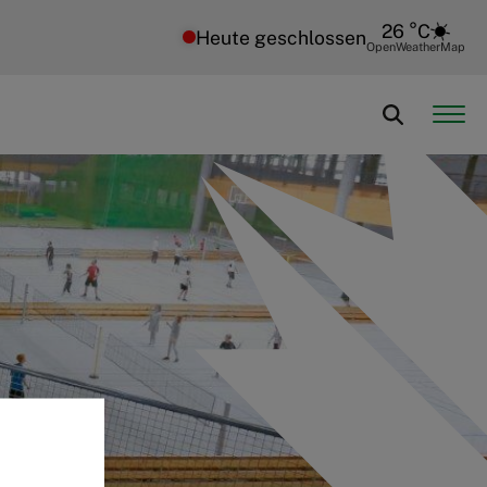
26 °C
Heute geschlossen
OpenWeatherMap