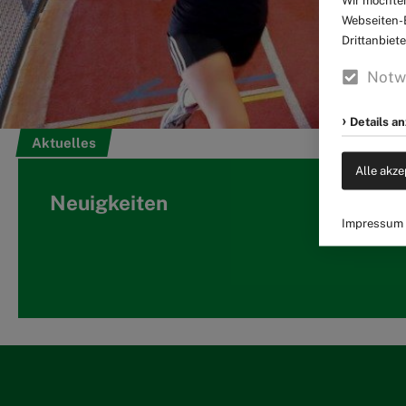
Wir möchten
Webseiten-E
Drittanbiet
Notw
Details a
Aktuelles
Alle akze
Neuigkeiten
Impressum