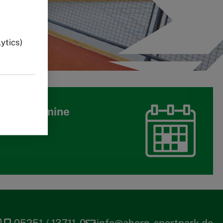
s
ytics)
n und Termine