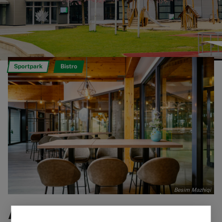
Sportpark
Bistro
Besim Mazhiqi
Ahorn-Squash Bistro