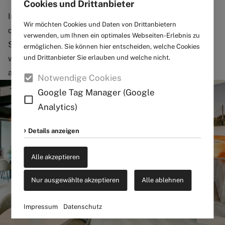
Cookies und Drittanbieter
Im Erdgeschoss des Ahorn-Sportparks befindet sich
Wir möchten Cookies und Daten von Drittanbietern
direkt im Eingangsbereich das vom Paderborner
verwenden, um Ihnen ein optimales Webseiten-Erlebnis zu
Squash Club geführte Ahorn-Squash + Bistro. Hier
ermöglichen. Sie können hier entscheiden, welche Cookies
und Drittanbieter Sie erlauben und welche nicht.
wartet ein sportlergerechtes Verpflegungsangebot auf
alle Nutzerinnen und Nutzer.
Notwendige Cookies
Google Tag Manager (Google
Analytics)
Details anzeigen
Alle akzeptieren
Nur ausgewählte akzeptieren
Alle ablehnen
Impressum
Datenschutz