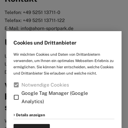
Telefon: +49 5251 13711-0
Telefax: +49 5251 13711-122
E-Mail: info@ahorn-sportpark.de
Umsatzsteuer-ID
Cookies und Drittanbieter
Wir möchten Cookies und Daten von Drittanbietern
Umsatzsteuer-Identifikationsnummer gemäß § 27 a
verwenden, um Ihnen ein optimales Webseiten-Erlebnis zu
Umsatzsteuergesetz:
ermöglichen. Sie können hier entscheiden, welche Cookies
DE126229100
und Drittanbieter Sie erlauben und welche nicht.
Verbraucher­streit­
Notwendige Cookies
Google Tag Manager (Google
beilegung/Universal­
Analytics)
schlichtungs­stelle
Details anzeigen
Wir sind nicht bereit oder verpflichtet, an