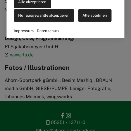
Streitbeilegungsverfahren vor einer
Alle akzeptieren
Verbraucherschlichtungsstelle teilzunehmen.
Nur ausgewählte akzeptieren
Alle ablehnen
Impressum
Datenschutz
Design, CMS, Programmierung:
RLS jakobsmeyer GmbH
www.rls.de
Fotos / Illustrationen
Ahorn-Sportpark gGmbH, Besim Mazhiqi, BRAUN
media GmbH, GIESE/PUMPE, Leniger Fotografie,
Johannes Mocnick, wingsworks
05251 / 13711-0
info@ahorn-sportpark.de