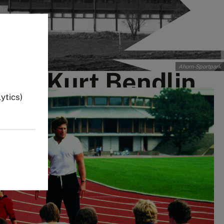
s
Ahorn-Sportpark
 um Kurt Bendlin
ytics)