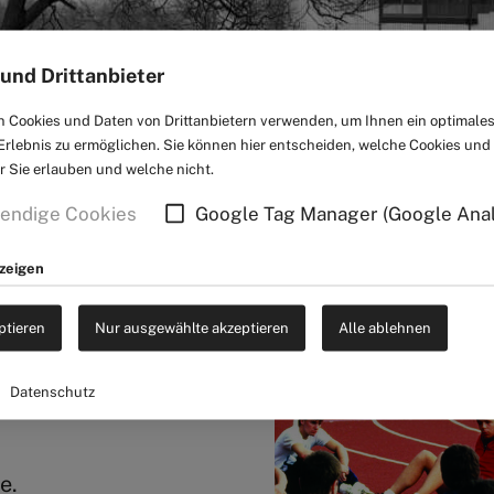
und Drittanbieter
 Cookies und Daten von Drittanbietern verwenden, um Ihnen ein optimale
rlebnis zu ermöglichen. Sie können hier entscheiden, welche Cookies und
rk-Familie trauert
er Sie erlauben und welche nicht.
endige Cookies
Google Tag Manager (Google Anal
ng der Nixdorf
nzeigen
e für die Entstehung
ptieren
Nur ausgewählte akzeptieren
Alle ablehnen
erausragender
d ein
Datenschutz
e.